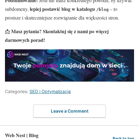
Podsumowanie:
Jeśli nie masz konkretnego powodu, by używać
lepiej postawić blog w katalogu
subdomeny,
– to
/blog
prostsze i skuteczniejsze rozwiązanie dla większości stron.
Masz pytania? Skontaktuj się z nami po więcej
📩
darmowych porad!
Categories:
SEO i Optymalizacja
Leave a Comment
Web Nest | Blog
Back to top