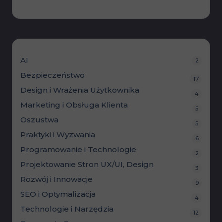
8 grudnia, 2024
AI
2
Bezpieczeństwo
17
Design i Wrażenia Użytkownika
4
Marketing i Obsługa Klienta
5
Oszustwa
5
Praktyki i Wyzwania
6
Programowanie i Technologie
2
Projektowanie Stron
UX/UI, Design
3
Rozwój i Innowacje
9
SEO i Optymalizacja
4
Technologie i Narzędzia
12