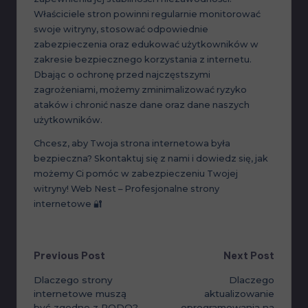
Właściciele stron powinni regularnie monitorować
swoje witryny, stosować odpowiednie
zabezpieczenia oraz edukować użytkowników w
zakresie bezpiecznego korzystania z internetu.
Dbając o ochronę przed najczęstszymi
zagrożeniami, możemy zminimalizować ryzyko
ataków i chronić nasze dane oraz dane naszych
użytkowników.
Chcesz, aby Twoja strona internetowa była
bezpieczna? Skontaktuj się z nami i dowiedz się, jak
możemy Ci pomóc w zabezpieczeniu Twojej
witryny!
Web Nest – Profesjonalne strony
internetowe
🔐
Post
Previous Post
Next Post
Dlaczego strony
Dlaczego
navigation
internetowe muszą
aktualizowanie
być zgodne z RODO?
oprogramowania na