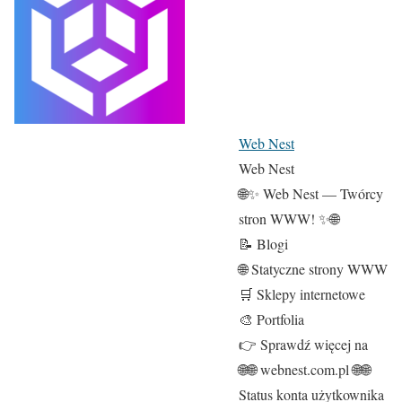
Web Nest
Web Nest
🌐✨ Web Nest — Twórcy
stron WWW! ✨🌐
📝 Blogi
🌐 Statyczne strony WWW
🛒 Sklepy internetowe
🎨 Portfolia
👉 Sprawdź więcej na
🌐🌐 webnest.com.pl 🌐🌐
Status konta użytkownika